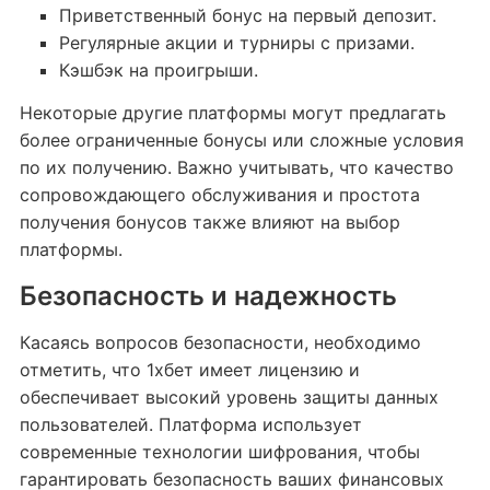
Приветственный бонус на первый депозит.
Регулярные акции и турниры с призами.
Кэшбэк на проигрыши.
Некоторые другие платформы могут предлагать
более ограниченные бонусы или сложные условия
по их получению. Важно учитывать, что качество
сопровождающего обслуживания и простота
получения бонусов также влияют на выбор
платформы.
Безопасность и надежность
Касаясь вопросов безопасности, необходимо
отметить, что 1хбет имеет лицензию и
обеспечивает высокий уровень защиты данных
пользователей. Платформа использует
современные технологии шифрования, чтобы
гарантировать безопасность ваших финансовых