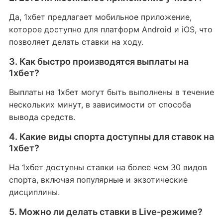
Да, 1хбет предлагает мобильное приложение,
которое доступно для платформ Android и iOS, что
позволяет делать ставки на ходу.
3. Как быстро производятся выплаты на
1хбет?
Выплаты на 1хбет могут быть выполнены в течение
нескольких минут, в зависимости от способа
вывода средств.
4. Какие виды спорта доступны для ставок на
1хбет?
На 1хбет доступны ставки на более чем 30 видов
спорта, включая популярные и экзотические
дисциплины.
5. Можно ли делать ставки в Live-режиме?