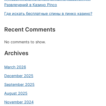
Развлечений в Казино Pinco
Где искать бесплатные спины в пинко казино?
Recent Comments
No comments to show.
Archives
March 2026
December 2025
September 2025
August 2025
November 2024