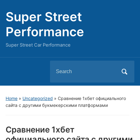
Super Street
Performance
Super Street Car Performance
Search
for:
Home
»
Uncategorized
»
Сравнение 1хбет официального
сайта с другими букмекерскими платформами
Сравнение 1хбет
официального сайта с другими