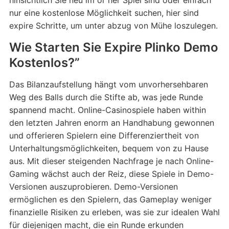
hinsichtlich Sie neu im or her Spiel sind oder einfach
nur eine kostenlose Möglichkeit suchen, hier sind
expire Schritte, um unter abzug von Mühe loszulegen.
Wie Starten Sie Expire Plinko Demo
Kostenlos?”
Das Bilanzaufstellung hängt vom unvorhersehbaren
Weg des Balls durch die Stifte ab, was jede Runde
spannend macht. Online-Casinospiele haben within
den letzten Jahren enorm an Handhabung gewonnen
und offerieren Spielern eine Differenziertheit von
Unterhaltungsmöglichkeiten, bequem von zu Hause
aus. Mit dieser steigenden Nachfrage je nach Online-
Gaming wächst auch der Reiz, diese Spiele in Demo-
Versionen auszuprobieren. Demo-Versionen
ermöglichen es den Spielern, das Gameplay weniger
finanzielle Risiken zu erleben, was sie zur idealen Wahl
für diejenigen macht, die ein Runde erkunden