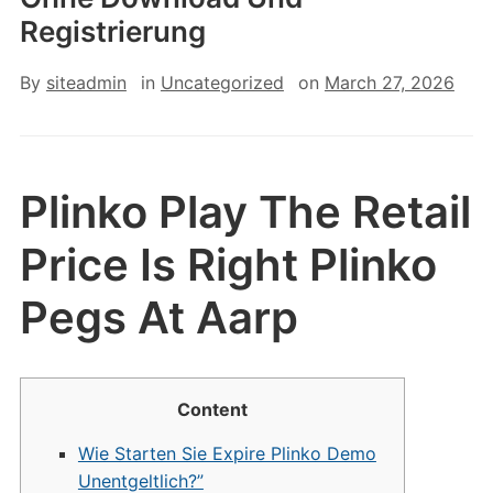
Registrierung
By
siteadmin
in
Uncategorized
on
March 27, 2026
Plinko Play The Retail
Price Is Right Plinko
Pegs At Aarp
Content
Wie Starten Sie Expire Plinko Demo
Unentgeltlich?”