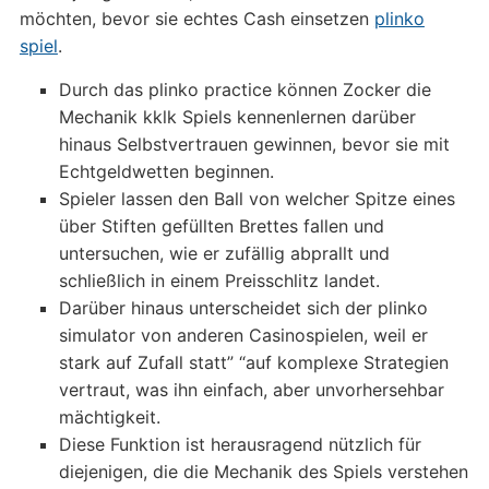
möchten, bevor sie echtes Cash einsetzen
plinko
spiel
.
Durch das plinko practice können Zocker die
Mechanik kklk Spiels kennenlernen darüber
hinaus Selbstvertrauen gewinnen, bevor sie mit
Echtgeldwetten beginnen.
Spieler lassen den Ball von welcher Spitze eines
über Stiften gefüllten Brettes fallen und
untersuchen, wie er zufällig abprallt und
schließlich in einem Preisschlitz landet.
Darüber hinaus unterscheidet sich der plinko
simulator von anderen Casinospielen, weil er
stark auf Zufall statt” “auf komplexe Strategien
vertraut, was ihn einfach, aber unvorhersehbar
mächtigkeit.
Diese Funktion ist herausragend nützlich für
diejenigen, die die Mechanik des Spiels verstehen