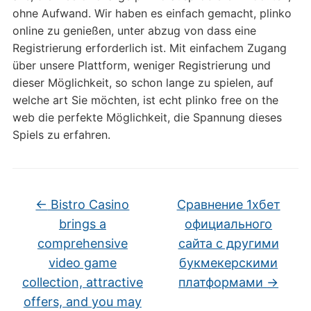
ohne Aufwand. Wir haben es einfach gemacht, plinko
online zu genießen, unter abzug von dass eine
Registrierung erforderlich ist. Mit einfachem Zugang
über unsere Plattform, weniger Registrierung und
dieser Möglichkeit, so schon lange zu spielen, auf
welche art Sie möchten, ist echt plinko free on the
web die perfekte Möglichkeit, die Spannung dieses
Spiels zu erfahren.
←
Bistro Casino
Сравнение 1хбет
brings a
официального
comprehensive
сайта с другими
video game
букмекерскими
collection, attractive
платформами
→
offers, and you may