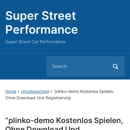
Super Street
Performance
Super Street Car Performance
Search
for:
Home
»
Uncategorized
»
“plinko-demo Kostenlos Spielen,
Ohne Download Und Registrierung
“plinko-demo Kostenlos Spielen,
Ohne Download Und