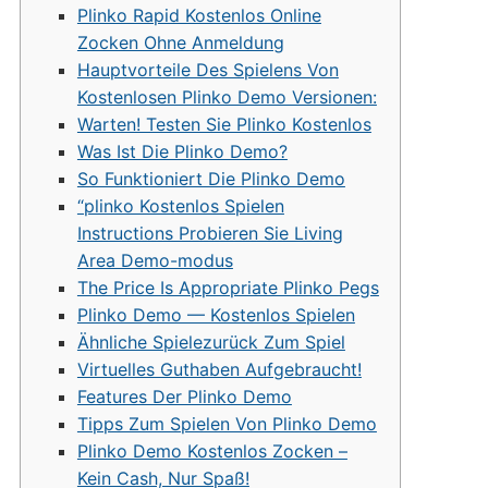
Plinko Rapid Kostenlos Online
Zocken Ohne Anmeldung
Hauptvorteile Des Spielens Von
Kostenlosen Plinko Demo Versionen:
Warten! Testen Sie Plinko Kostenlos
Was Ist Die Plinko Demo?
So Funktioniert Die Plinko Demo
“plinko Kostenlos Spielen
Instructions Probieren Sie Living
Area Demo-modus
The Price Is Appropriate Plinko Pegs
Plinko Demo — Kostenlos Spielen
Ähnliche Spielezurück Zum Spiel
Virtuelles Guthaben Aufgebraucht!
Features Der Plinko Demo
Tipps Zum Spielen Von Plinko Demo
Plinko Demo Kostenlos Zocken –
Kein Cash, Nur Spaß!