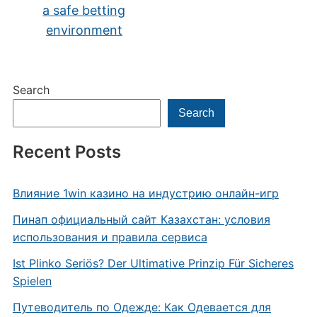
a safe betting
environment
Search
Search
Recent Posts
Влияние 1win казино на индустрию онлайн-игр
Пинап официальный сайт Казахстан: условия
использования и правила сервиса
Ist Plinko Seriös? Der Ultimative Prinzip Für Sicheres
Spielen
Путеводитель по Одежде: Как Одевается для