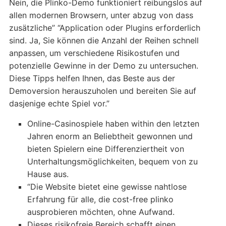
Nein, die Plinko-Demo funktioniert reibungslos auf
allen modernen Browsern, unter abzug von dass
zusätzliche” “Application oder Plugins erforderlich
sind. Ja, Sie können die Anzahl der Reihen schnell
anpassen, um verschiedene Risikostufen und
potenzielle Gewinne in der Demo zu untersuchen.
Diese Tipps helfen Ihnen, das Beste aus der
Demoversion herauszuholen und bereiten Sie auf
dasjenige echte Spiel vor.”
Online-Casinospiele haben within den letzten
Jahren enorm an Beliebtheit gewonnen und
bieten Spielern eine Differenziertheit von
Unterhaltungsmöglichkeiten, bequem von zu
Hause aus.
“Die Website bietet eine gewisse nahtlose
Erfahrung für alle, die cost-free plinko
ausprobieren möchten, ohne Aufwand.
Dieses risikofreie Bereich schafft einen