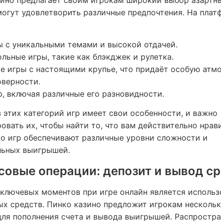
ино предлагает своим игрокам широкий выбор азартны
огут удовлетворить различные предпочтения. На плат
 с уникальными темами и высокой отдачей.
льные игры, такие как блэкджек и рулетка.
е игры с настоящими крупье, что придаёт особую атм
оверности.
, включая различные его разновидности.
 этих категорий игр имеет свои особенности, и важно
овать их, чтобы найти то, что вам действительно нрави
о игр обеспечивают различные уровни сложности и
льных выигрышей.
совые операции: депозит и вывод с
ключевых моментов при игре онлайн является использ
х средств. Пинко казино предложит игрокам несколь
для пополнения счета и вывода выигрышей. Распростр