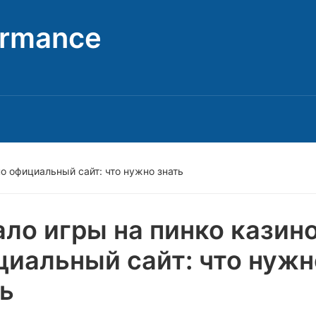
ormance
о официальный сайт: что нужно знать
ло игры на пинко казин
циальный сайт: что нужн
ь