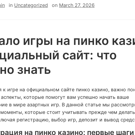
in
in
Uncategorized
on
March 27, 2026
ало игры на пинко каз
циальный сайт: что
но знать
 к игре на официальном сайте пинко казино, важно по
аспекты, которые помогут вам успешно начать ваше
ие в мире азартных игр. В данной статье мы рассмот
моменты, которые стоит учитывать прежде чем делат
ключая регистрацию, выбор игр, депозит и вывод средс
рация на пинко казино: первые шаги