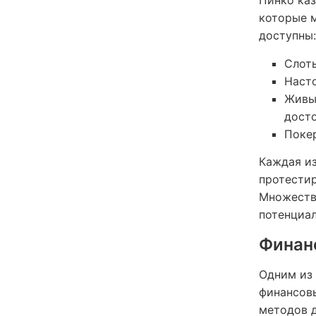
Пинко каз
которые м
доступны:
Слоты
Насто
Живы
дост
Покер
Каждая из
протестир
Множеств
потенциа
Финан
Одним из 
финансовы
методов 