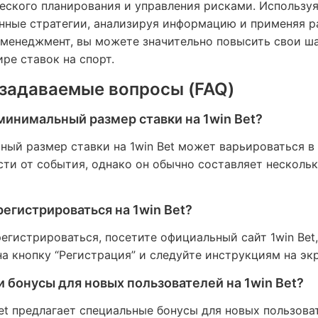
еского планирования и управления рисками. Использу
нные стратегии, анализируя информацию и применяя 
менеджмент, вы можете значительно повысить свои ш
ире ставок на спорт.
 задаваемые вопросы (FAQ)
 минимальный размер ставки на 1win Bet?
ый размер ставки на 1win Bet может варьироваться в
ти от события, однако он обычно составляет несколь
арегистрироваться на 1win Bet?
егистрироваться, посетите официальный сайт 1win Bet,
а кнопку “Регистрация” и следуйте инструкциям на экр
ли бонусы для новых пользователей на 1win Bet?
Bet предлагает специальные бонусы для новых пользова