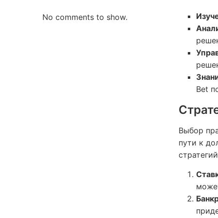
Изуч
No comments to show.
Анали
реше
Упра
реше
Знан
Bet 
Страт
Выбор пра
пути к до
стратегий
Ставк
може
Банк
прид