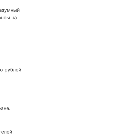
я
разумный
ансы на
ко рублей
ане.
телей,