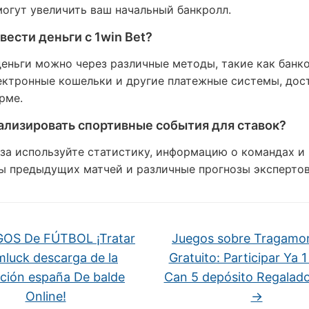
огут увеличить ваш начальный банкролл.
ывести деньги с 1win Bet?
еньги можно через различные методы, такие как банк
ектронные кошельки и другие платежные системы, дос
рме.
нализировать спортивные события для ставок?
за используйте статистику, информацию о командах и 
ы предыдущих матчей и различные прогнозы экспертов
OS De FÚTBOL ¡Tratar
Juegos sobre Tragamo
mluck descarga de la
Gratuito: Participar Ya 
ación españa De balde
Can 5 depósito Regalado
Online!
→