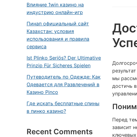
Влияние 1win казино на
индустрию онлайн-игр
Пинап официальный сайт
Дос
Казахстан: условия
Успе
использования и правила
сервиса
Ist Plinko Seriös? Der Ultimative
Долгосроч
Prinzip Für Sicheres Spielen
результат
Путеводитель по Одежде: Как
мы рассмо
Одевается для Развлечений в
достичь в
Казино Pinco
управлени
Где искать бесплатные спины
Поним
в пинко казино?
Перед тем
зависит н
Recent Comments
ключевых 