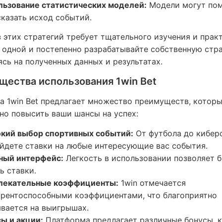
льзование статистических моделей:
Модели могут по
казать исход событий.
 этих стратегий требует тщательного изучения и прак
 одной и постепенно разрабатывайте собственную стр
сь на полученных данных и результатах.
ества использования 1win Bet
 1win Bet предлагает множество преимуществ, которы
но повысить ваши шансы на успех:
кий выбор спортивных событий:
От футбола до кибер
йдете ставки на любые интересующие вас события.
ный интерфейс:
Легкость в использовании позволяет 
ь ставки.
лекательные коэффициенты:
1win отмечается
урентоспособными коэффициентами, что благоприятно
вается на выигрышах.
ы и акции:
Платформа предлагает различные бонусы, 