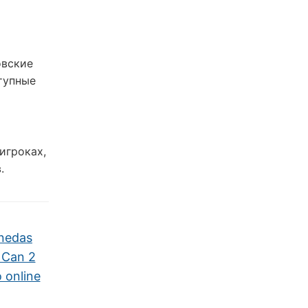
овские
тупные
игроках,
.
nedas
1 Can 2
 online