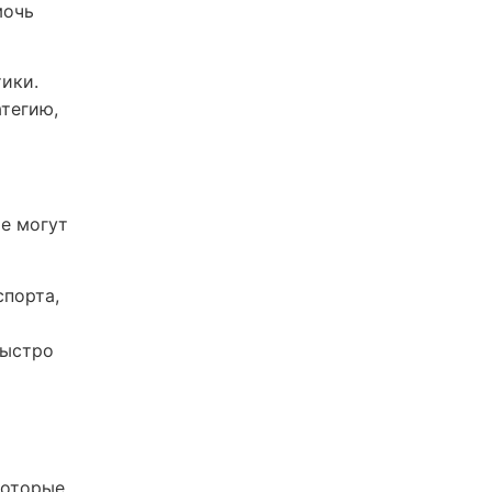
мочь
тики.
атегию,
е могут
спорта,
быстро
которые