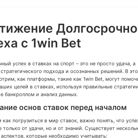
тижение Долгосрочно
ха с 1win Bet
ный успех в ставках на спорт – это не просто удача, а
 стратегического подхода и осознанных решений. В это
трим, как платформы, такие как 1win Bet, могут помоч
аших целей в ставках, используя правильные стратегии
е банкроллом и анализ данных.
ание основ ставок перед началом
 как погрузиться в мир ставок, важно понять, что успе
е только от удачи, но и от знаний. Существует несколь
аспектов, которые необходимо учитывать: