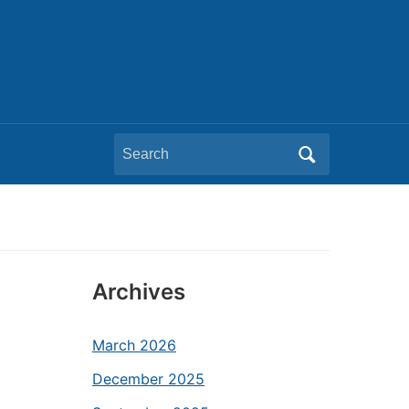
Search
for:
Archives
March 2026
December 2025